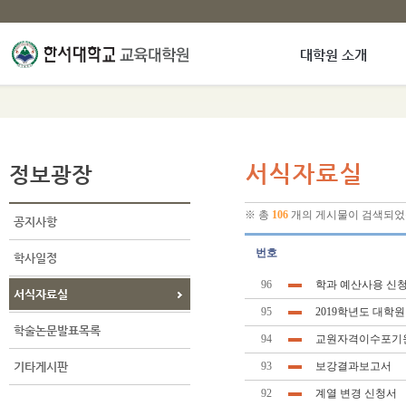
대학원 소개
정보광장
서식자료실
※ 총
106
개의 게시물이 검색되었
공지사항
번호
학사일정
96
학과 예산사용 신청
서식자료실
95
2019학년도 대학
학술논문발표목록
94
교원자격이수포기
기타게시판
93
보강결과보고서
92
계열 변경 신청서