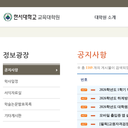
대학원 소개
정보광장
공지사항
※ 총
1169
개의 게시물이 검색되
공지사항
번호
학사일정
2026학년도 1학
서식자료실
2026학년도 하계
학술논문발표목록
2026학년도 대학
기타게시판
모바일 출입증 앱 
[필독]교원자격검정