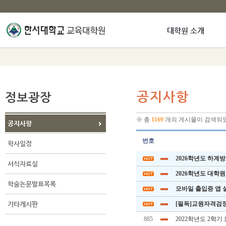
대학원 소개
정보광장
공지사항
※ 총
1169
개의 게시물이 검색되
공지사항
번호
학사일정
2026학년도 하계
서식자료실
2026학년도 대학
학술논문발표목록
모바일 출입증 앱 
기타게시판
[필독]교원자격검정
885
2022학년도 2학