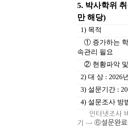
5.
박사학위 취
만 해당)
1) 목적
① 증가하는 
속관리 필요
② 현황파악 및
2) 대 상 : 20
3) 설문기간 : 2
4) 설문조사 방법
인터넷조사 바
⑥
설문완료
기 →