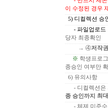
-
반드시 제본
이 수정된 경우 
5) 디컬렉션 승
- 파일업로드
당자 최종확인
→
④
저작
※
학생프로그
종승인 여부만 
6
) 유의사항
- 디컬렉션은
최대
종 승인까지
- 체제 미준수