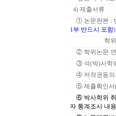
4) 제출서류
① 논문완본 :
)
1부 반드시 포함
학위논문체
② 학위논문 연
③ 석(박)사학
④ 저작권동의서(d
⑤ 제출확인서(dCo
⑥ 박사학위 
자 통계조사 내용